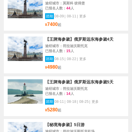
途经城市：莫斯科 彼得堡
已报名人数：
44
人
团期
08-09
|
08-11
|
更多
7400
¥
起
【王牌海参崴】俄罗斯远东海参崴4天
途经城市：符拉迪沃斯托克
已报名人数：
15
人
团期
08-15
|
08-22
|
更多
4980
¥
起
【王牌海参崴】俄罗斯远东海参崴5天
途经城市：符拉迪沃斯托克
已报名人数：
14
人
团期
08-11
|
08-18
|
08-25
|
更多
5280
¥
起
【秘境海参崴】5日游
途经城市：符拉迪沃斯托克机场