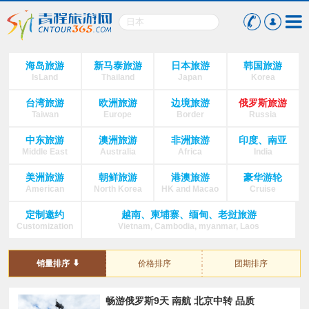
海岛旅游
新马泰旅游
日本旅游
韩国旅游
IsLand
Thailand
Japan
Korea
台湾旅游
欧洲旅游
边境旅游
俄罗斯旅游
Taiwan
Europe
Border
Russia
中东旅游
澳洲旅游
非洲旅游
印度、南亚
Middle East
Australia
Africa
India
美洲旅游
朝鲜旅游
港澳旅游
豪华游轮
American
North Korea
HK and Macao
Cruise
定制邀约
越南、柬埔寨、缅甸、老挝旅游
Customization
Vietnam, Cambodia, myanmar, Laos
销量排序
价格排序
团期排序
畅游俄罗斯9天 南航 北京中转 品质