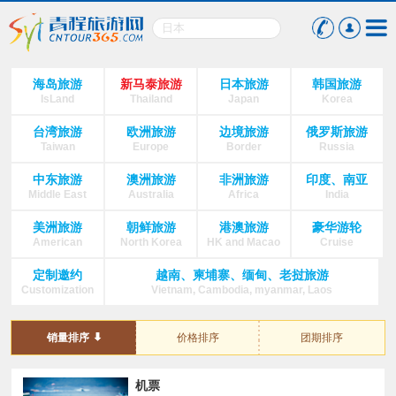
海岛旅游
新马泰旅游
日本旅游
韩国旅游
IsLand
Thailand
Japan
Korea
台湾旅游
欧洲旅游
边境旅游
俄罗斯旅游
Taiwan
Europe
Border
Russia
中东旅游
澳洲旅游
非洲旅游
印度、南亚
Middle East
Australia
Africa
India
美洲旅游
朝鲜旅游
港澳旅游
豪华游轮
American
North Korea
HK and Macao
Cruise
定制邀约
越南、柬埔寨、缅甸、老挝旅游
Customization
Vietnam, Cambodia, myanmar, Laos
销量排序
价格排序
团期排序
机票