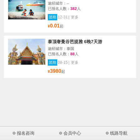
途经城市：--
已报名人数：
382
人
团期
12-31
|
更多
0.01
¥
起
泰顶奢曼谷芭提雅 6晚7天游
途经城市：泰国
已报名人数：
88
人
团期
08-15
|
更多
3980
¥
起
报名咨询
会员中心
线路导航