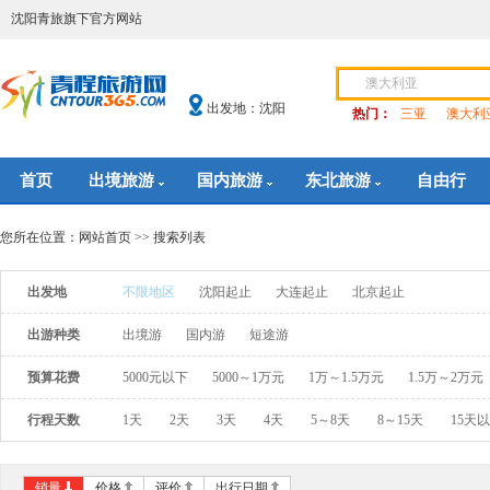
沈阳青旅旗下官方网站
出发地：沈阳
热门：
三亚
澳大利
首页
出境旅游
国内旅游
东北旅游
自由行
您所在位置：
网站首页
>> 搜索列表
出发地
不限地区
沈阳起止
大连起止
北京起止
出游种类
出境游
国内游
短途游
预算花费
5000元以下
5000～1万元
1万～1.5万元
1.5万～2万元
行程天数
1天
2天
3天
4天
5～8天
8～15天
15天
销量
价格
评价
出行日期