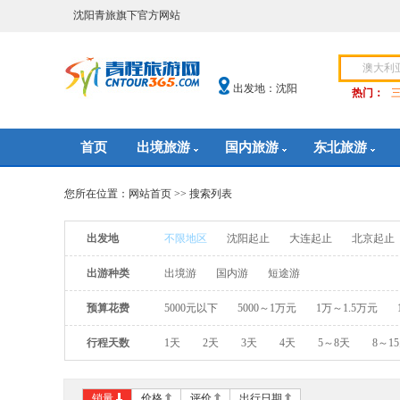
沈阳青旅旗下官方网站
出发地：沈阳
热门：
首页
出境旅游
国内旅游
东北旅游
您所在位置：
网站首页
>> 搜索列表
出发地
不限地区
沈阳起止
大连起止
北京起止
出游种类
出境游
国内游
短途游
预算花费
5000元以下
5000～1万元
1万～1.5万元
行程天数
1天
2天
3天
4天
5～8天
8～1
销量
价格
评价
出行日期