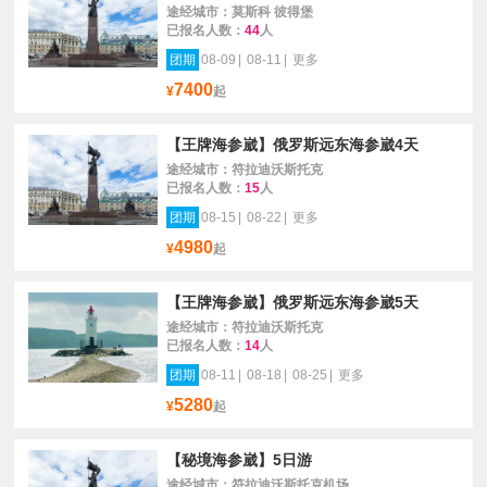
途经城市：莫斯科 彼得堡
已报名人数：
44
人
团期
08-09
|
08-11
|
更多
7400
¥
起
【王牌海参崴】俄罗斯远东海参崴4天
途经城市：符拉迪沃斯托克
已报名人数：
15
人
团期
08-15
|
08-22
|
更多
4980
¥
起
【王牌海参崴】俄罗斯远东海参崴5天
途经城市：符拉迪沃斯托克
已报名人数：
14
人
团期
08-11
|
08-18
|
08-25
|
更多
5280
¥
起
【秘境海参崴】5日游
途经城市：符拉迪沃斯托克机场