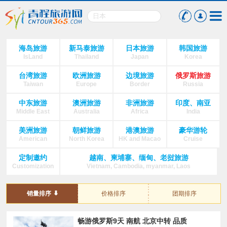
海岛旅游
新马泰旅游
日本旅游
韩国旅游
IsLand
Thailand
Japan
Korea
台湾旅游
欧洲旅游
边境旅游
俄罗斯旅游
Taiwan
Europe
Border
Russia
中东旅游
澳洲旅游
非洲旅游
印度、南亚
Middle East
Australia
Africa
India
美洲旅游
朝鲜旅游
港澳旅游
豪华游轮
American
North Korea
HK and Macao
Cruise
定制邀约
越南、柬埔寨、缅甸、老挝旅游
Customization
Vietnam, Cambodia, myanmar, Laos
销量排序
价格排序
团期排序
畅游俄罗斯9天 南航 北京中转 品质