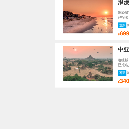
途经城
已报名
团期
0
69
¥
中亚
途经城
已报名
团期
0
34
¥