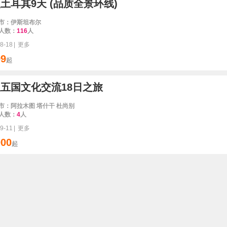
浪漫土耳其9天 (品质全景环线)
市：伊斯坦布尔
人数：
116
人
8-18
|
更多
99
起
五国文化交流18日之旅
市：阿拉木图 塔什干 杜尚别
人数：
4
人
9-11
|
更多
000
起