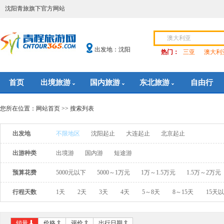
沈阳青旅旗下官方网站
出发地：沈阳
热门：
三亚
澳大利
首页
出境旅游
国内旅游
东北旅游
自由行
您所在位置：
网站首页
>> 搜索列表
出发地
不限地区
沈阳起止
大连起止
北京起止
出游种类
出境游
国内游
短途游
预算花费
5000元以下
5000～1万元
1万～1.5万元
1.5万～2万元
行程天数
1天
2天
3天
4天
5～8天
8～15天
15天
销量
价格
评价
出行日期