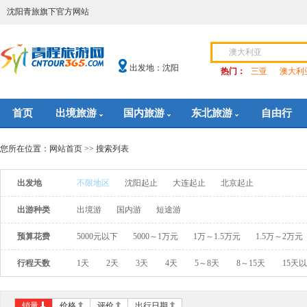
沈阳青旅旗下官方网站
出发地：沈阳
热门：
三亚
澳大利
首页
出境旅游
国内旅游
东北旅游
自由行
您所在位置：
网站首页
>> 搜索列表
出发地
不限地区
沈阳起止
大连起止
北京起止
出游种类
出境游
国内游
短途游
预算花费
5000元以下
5000～1万元
1万～1.5万元
1.5万～2万元
行程天数
1天
2天
3天
4天
5～8天
8～15天
15天
销量
价格
评价
出行日期