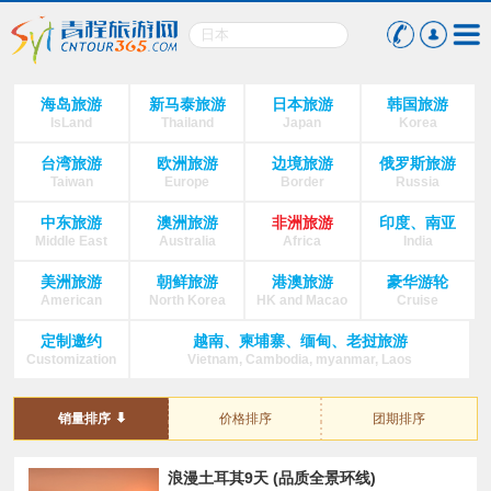
海岛旅游
新马泰旅游
日本旅游
韩国旅游
IsLand
Thailand
Japan
Korea
台湾旅游
欧洲旅游
边境旅游
俄罗斯旅游
Taiwan
Europe
Border
Russia
中东旅游
澳洲旅游
非洲旅游
印度、南亚
Middle East
Australia
Africa
India
美洲旅游
朝鲜旅游
港澳旅游
豪华游轮
American
North Korea
HK and Macao
Cruise
定制邀约
越南、柬埔寨、缅甸、老挝旅游
Customization
Vietnam, Cambodia, myanmar, Laos
销量排序
价格排序
团期排序
浪漫土耳其9天 (品质全景环线)