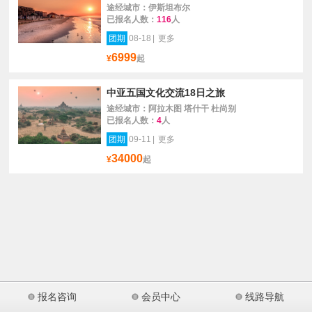
途经城市：伊斯坦布尔
已报名人数：
116
人
团期
08-18
|
更多
6999
¥
起
中亚五国文化交流18日之旅
途经城市：阿拉木图 塔什干 杜尚别
已报名人数：
4
人
团期
09-11
|
更多
34000
¥
起
报名咨询
会员中心
线路导航