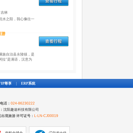
 吉林
沈水之阳，我心像往一
日游
满族自治县永陵镇，是
图阿拉”是满语，汉意为
VIP尊享
|
ERP系统
电话：
024-86230222
：
沈阳趣途科技有限公司
出境旅游 许可证号：
L-LN-CJ00019
南航全球金
辽宁省十佳