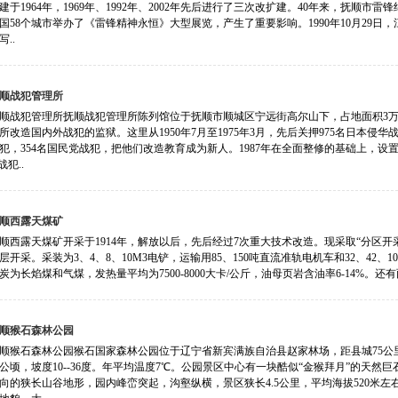
建于1964年，1969年、1992年、2002年先后进行了三次改扩建。40年来，抚顺市
国58个城市举办了《雷锋精神永恒》大型展览，产生了重要影响。1990年10月29
..
顺战犯管理所
顺战犯管理所抚顺战犯管理所陈列馆位于抚顺市顺城区宁远街高尔山下，占地面积3万多平
所改造国内外战犯的监狱。这里从1950年7月至1975年3月，先后关押975名日本侵
犯，354名国民党战犯，把他们改造教育成为新人。1987年在全面整修的基础上，设置
战犯..
顺西露天煤矿
顺西露天煤矿开采于1914年，解放以后，先后经过7次重大技术改造。现采取“分区
层开采。采装为3、4、8、10M3电铲，运输用85、150吨直流准轨电机车和32、42
炭为长焰煤和气煤，发热量平均为7500-8000大卡/公斤，油母页岩含油率6-14%。
顺猴石森林公园
顺猴石森林公园猴石国家森林公园位于辽宁省新宾满族自治县赵家林场，距县城75公里，
35公顷，坡度10--36度。年平均温度7℃。公园景区中心有一块酷似“金猴拜月”的天
向的狭长山谷地形，园内峰峦突起，沟壑纵横，景区狭长4.5公里，平均海拔520米左