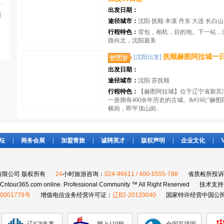
出发日期：
途径城市：
沈阳 抚顺 本溪 丹东 大连 长白山
行程特色：
背包，相机，目的地。下一站，
路向北，沈阳最美
抚顺赫图阿拉城一
[沈阳出发]
出发日期：
途径城市：
沈阳 苏抚顺
行程特色：
【赫图阿拉城】位于辽宁省新宾
一座拥有400余年历史的古城。&#160;“赫
横岗，即平顶山岗..
坛
|
商务会展
|
加盟青旅
|
诚聘英才
|
版权声明
|
企业文化
|
限公司 版权所有
24
小时旅游咨询：
024-96611 / 400-6555-788
省质检所投诉
Cntour365.com online. Professional Community ™ All Right Reserved
技术支持
0001778号
增值电信业务经营许可证：
辽B2-20120040
国家特许经营中国公民
辽ICP备案
网上110报
全国百强国