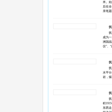
米。始
后在全
亲笔题写
抚
抚
成为一
洲国战
仪”、“
抚
抚
水平分
岩，煤
抚
抚
积19
东西走