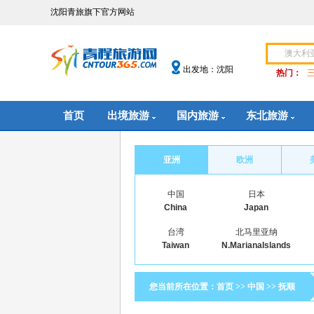
沈阳青旅旗下官方网站
出发地：沈阳
热门：
首页
出境旅游
国内旅游
东北旅游
亚洲
欧洲
中国
日本
China
Japan
台湾
北马里亚纳
Taiwan
N.MarianaIslands
您当前所在位置：
首页
>>
中国
>>
抚顺