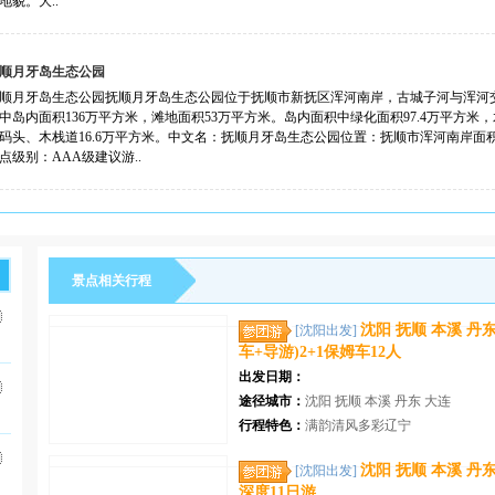
地貌。大..
顺月牙岛生态公园
顺月牙岛生态公园抚顺月牙岛生态公园位于抚顺市新抚区浑河南岸，古城子河与浑河交
中岛内面积136万平方米，滩地面积53万平方米。岛内面积中绿化面积97.4万平方米
码头、木栈道16.6万平方米。中文名：抚顺月牙岛生态公园位置：抚顺市浑河南岸面
点级别：AAA级建议游..
景点相关行程
沈阳 抚顺 本溪 丹
[沈阳出发]
车+导游)2+1保姆车12人
出发日期：
途径城市：
沈阳 抚顺 本溪 丹东 大连
行程特色：
满韵清风多彩辽宁
沈阳 抚顺 本溪 丹
[沈阳出发]
深度11日游