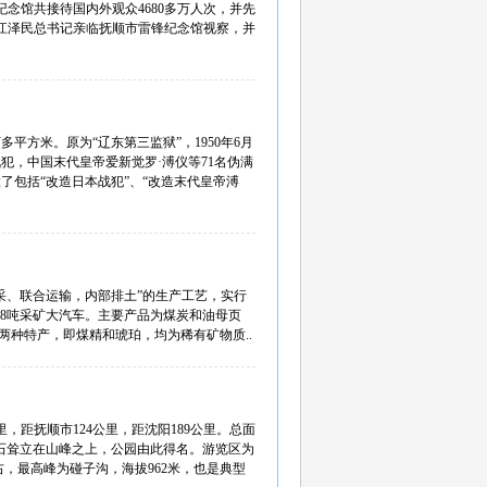
雷锋纪念馆共接待国内外观众4680多万人次，并先
日，江泽民总书记亲临抚顺市雷锋纪念馆视察，并
方米。原为“辽东第三监狱”，1950年6月
华战犯，中国末代皇帝爱新觉罗·溥仪等71名伪满
了包括“改造日本战犯”、“改造末代皇帝溥
开采、联合运输，内部排土”的生产工艺，实行
、108吨采矿大汽车。主要产品为煤炭和油母页
还有两种特产，即煤精和琥珀，均为稀有矿物质..
距抚顺市124公里，距沈阳189公里。总面
然巨石耸立在山峰之上，公园由此得名。游览区为
右，最高峰为碰子沟，海拔962米，也是典型