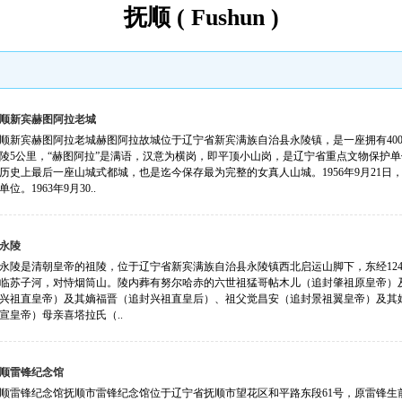
抚顺 ( Fushun )
顺新宾赫图阿拉老城
顺新宾赫图阿拉老城赫图阿拉故城位于辽宁省新宾满族自治县永陵镇，是一座拥有400
陵5公里，“赫图阿拉”是满语，汉意为横岗，即平顶小山岗，是辽宁省重点文物保护单
历史上最后一座山城式都城，也是迄今保存最为完整的女真人山城。1956年9月21
位。1963年9月30..
永陵
永陵是清朝皇帝的祖陵，位于辽宁省新宾满族自治县永陵镇西北启运山脚下，东经124°49′2
临苏子河，对恃烟筒山。陵内葬有努尔哈赤的六世祖猛哥帖木儿（追封肇祖原皇帝）
兴祖直皇帝）及其嫡福晋（追封兴祖直皇后）、祖父觉昌安（追封景祖翼皇帝）及其
宣皇帝）母亲喜塔拉氏（..
顺雷锋纪念馆
顺雷锋纪念馆抚顺市雷锋纪念馆位于辽宁省抚顺市望花区和平路东段61号，原雷锋生前