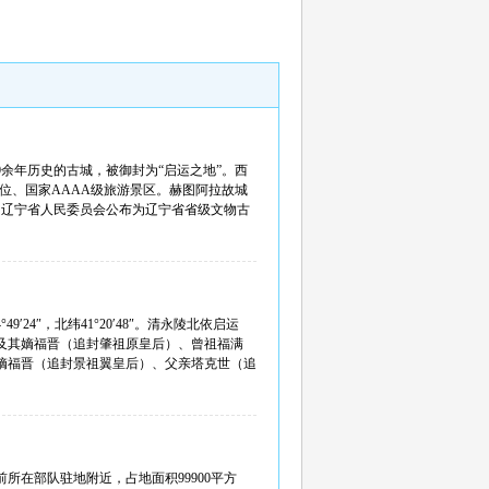
余年历史的古城，被御封为“启运之地”。西
位、国家AAAA级旅游景区。赫图阿拉故城
日，辽宁省人民委员会公布为辽宁省省级文物古
4″，北纬41°20′48″。清永陵北依启运
及其嫡福晋（追封肇祖原皇后）、曾祖福满
嫡福晋（追封景祖翼皇后）、父亲塔克世（追
所在部队驻地附近，占地面积99900平方