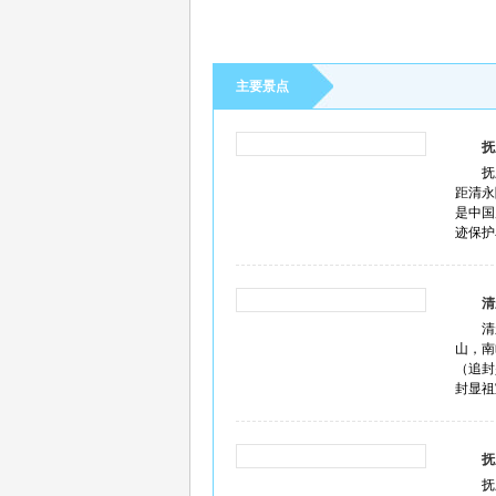
主要景点
抚
抚
距清永
是中国
迹保护单
清
清
山，南
（追封
封显祖
抚
抚