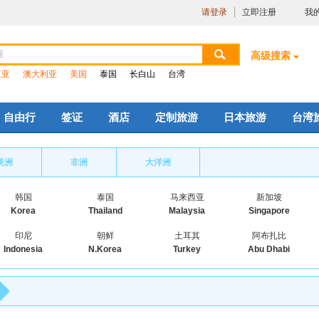
请登录
立即注册
我
高级搜索
三亚
澳大利亚
美国
泰国
长白山
台湾
自由行
签证
酒店
定制旅游
日本旅游
台湾
美洲
非洲
大洋洲
韩国
泰国
马来西亚
新加坡
Korea
Thailand
Malaysia
Singapore
印尼
朝鲜
土耳其
阿布扎比
Indonesia
N.Korea
Turkey
Abu Dhabi