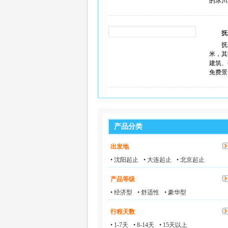
的冰川
抚
抚
米，其
建筑、
免费景
产品分类
出发地
• 沈阳起止
• 大连起止
• 北京起止
产品等级
• 经济型
• 舒适性
• 豪华型
行程天数
• 1-7天
• 8-14天
• 15天以上