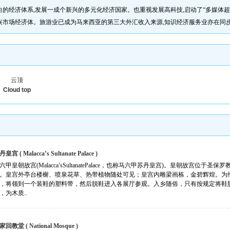
的经济体系,发展一成个新兴的多元化经济国家。也重视发展高科技,启动了“多媒体超
兴市场经济体。旅游业已成为马来西亚的第三大外汇收入来源,知识经济服务业亦在同
云顶
Cloud top
皇宫 ( Malacca’s Sultanate Palace )
六甲皇朝故宫(Malacca’sSultanatePalace，也称马六甲苏丹皇宫)。皇朝故宫
。皇宫外亭台楼榭、喷泉花草、热带植物随处可见；皇宫内雕梁画栋，金碧辉煌。为
，将领到一个装鞋的塑料带，然后脱鞋进入各展厅参观。入乡随俗，只有按规定将
，为木质..
家回教堂 ( National Mosque )