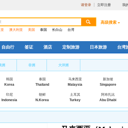
请登录
立即注册
我
高级搜索
三亚
澳大利亚
美国
泰国
长白山
台湾
自由行
签证
酒店
定制旅游
日本旅游
台湾
美洲
非洲
大洋洲
韩国
泰国
马来西亚
新加坡
Korea
Thailand
Malaysia
Singapore
印尼
朝鲜
土耳其
阿布扎比
Indonesia
N.Korea
Turkey
Abu Dhabi