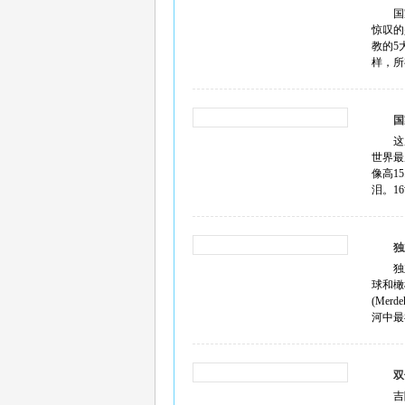
国
惊叹的
教的5
样，所
国
这
世界最
像高1
泪。16
独
独
球和橄
(Me
河中最
双
吉