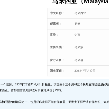
马来西亚（Malaysi
中文名称：
马来西亚
所属洲：
亚洲
货币：
令吉
主要民族：
马来族
官方语言：
马来语
国土面积：
329,847平方公里
是东南亚的一个国家。1957年(丁酉年)8月31日独立。该国由十三个州和三个联邦直辖区组
来西亚。首都吉隆坡,联邦政府所在地则位于布城。
国家联盟的创始国之一。也是环印度洋区域合作联盟、亚洲太平洋经济合作组织、大