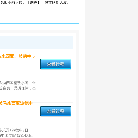
世界第四高的大楼。【别称】：佩重纳斯大厦、
来西亚、波德申 5
次游两国精致小团，全
强迫自费，品质保障，出
坡马来西亚波德申
高乐园+波德申7日
屋&#128146;&..