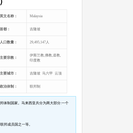
a）
英文名称：
Malaysia
首都：
吉隆坡
人口数量：
29,495,147人
伊斯兰教,佛教,道教,
主要宗教：
印度教
主要城市：
吉隆坡 马六甲 云顶
政治体制：
联邦制
成的联邦体制国家。马来西亚共分为两大部分:一个
英联邦成员国之一等。