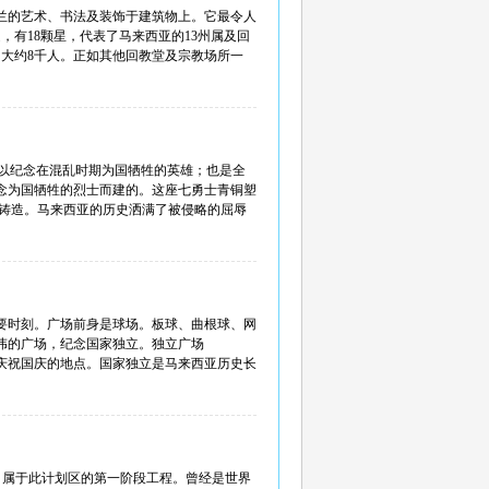
兰的艺术、书法及装饰于建筑物上。它最令人
，有18颗星，代表了马来西亚的13州属及回
大约8千人。正如其他回教堂及宗教场所一
66年，以纪念在混乱时期为国牺牲的英雄；也是全
纪念为国牺牲的烈士而建的。这座七勇士青铜塑
利铸造。马来西亚的历史洒满了被侵略的屈辱
一个重要时刻。广场前身是球场。板球、曲根球、网
伟的广场，纪念国家独立。独立广场
是每年庆祝国庆的地点。国家独立是马来西亚历史长
的西北角，属于此计划区的第一阶段工程。曾经是世界