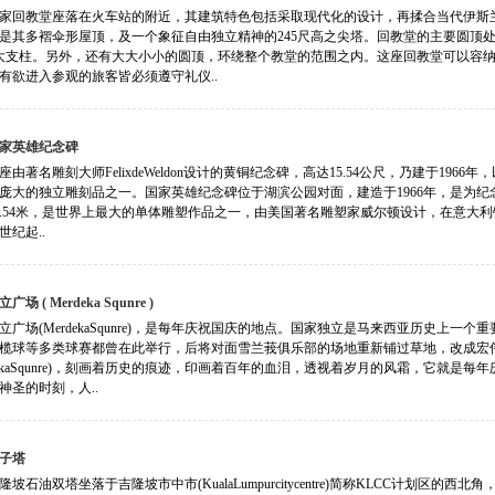
家回教堂座落在火车站的附近，其建筑特色包括采取现代化的设计，再揉合当代伊斯
是其多褶伞形屋顶，及一个象征自由独立精神的245尺高之尖塔。回教堂的主要圆顶处
大支柱。另外，还有大大小小的圆顶，环绕整个教堂的范围之内。这座回教堂可以容纳
有欲进入参观的旅客皆必须遵守礼仪..
家英雄纪念碑
座由著名雕刻大师FelixdeWeldon设计的黄铜纪念碑，高达15.54公尺，乃建于19
庞大的独立雕刻品之一。国家英雄纪念碑位于湖滨公园对面，建造于1966年，是为
5.54米，是世界上最大的单体雕塑作品之一，由美国著名雕塑家威尔顿设计，在意大
世纪起..
立广场 ( Merdeka Squnre )
立广场(MerdekaSqunre)，是每年庆祝国庆的地点。国家独立是马来西亚历史上
榄球等多类球赛都曾在此举行，后将对面雪兰莪俱乐部的场地重新铺过草地，改成宏
rdekaSqunre)，刻画着历史的痕迹，印画着百年的血泪，透视着岁月的风霜，它就
神圣的时刻，人..
子塔
隆坡石油双塔坐落于吉隆坡市中市(KualaLumpurcitycentre)简称KLCC计划区