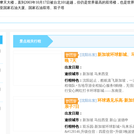
摩天大楼，直到2003年10月17日被台北101超越，但仍是世界最高的双塔楼，也是
亚国家石油大厦、国家石油双塔、双子塔
景点相关行程
新加坡环球影城、马
[沈阳出发]
晚 7天
出发日期：
途径城市：
新加坡 马来西亚
行程特色：
沈阳起止，酷航直飞新加坡，一
程领队+当地导游全程贴心服务0购物，无
行安心网红打卡环球影城——东南亚..
环球遇见乐高-新加
[沈阳出发]
亲子7日
出发日期：
途径城市：
新加坡 马拉西亚 新山 波德申
行程特色：
双乐园-新加坡环球影城+马来乐
&#128146;升级住宿：四星住宿+升级1晚波德申水