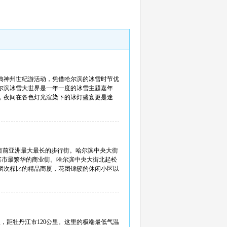
庆典神州世纪游活动，凭借哈尔滨的冰雪时节优
尔滨冰雪大世界是一年一度的冰雪主题嘉年
，夜间在各色灯光渲染下的冰灯盛宴更是迷
目前亚洲最大最长的步行街。哈尔滨中央大街
哈尔滨市最繁华的商业街。哈尔滨中央大街北起松
，鳞次栉比的精品商厦，花团锦簇的休闲小区以
，距牡丹江市120公里。这里的极端最低气温