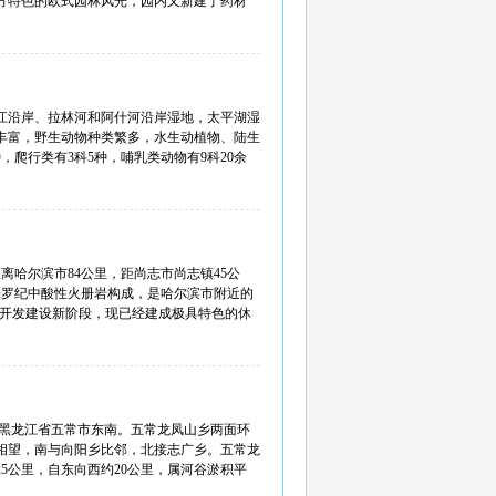
方特色的欧式园林风光，园内又新建了药材
花江沿岸、拉林河和阿什河沿岸湿地，太平湖湿
丰富，野生动物种类繁多，水生动植物、陆生
种，爬行类有3科5种，哺乳类动物有9科20余
哈尔滨市84公里，距尚志市尚志镇45公
侏罗纪中酸性火册岩构成，是哈尔滨市附近的
景区开发建设新阶段，现已经建成极具特色的休
于黑龙江省五常市东南。五常龙凤山乡两面环
相望，南与向阳乡比邻，北接志广乡。五常龙
5公里，自东向西约20公里，属河谷淤积平