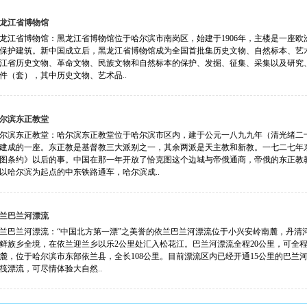
龙江省博物馆
龙江省博物馆：黑龙江省博物馆位于哈尔滨市南岗区，始建于1906年，主楼是一座
保护建筑。新中国成立后，黑龙江省博物馆成为全国首批集历史文物、自然标本、艺
江省历史文物、革命文物、民族文物和自然标本的保护、发掘、征集、采集以及研究
584件（套），其中历史文物、艺术品..
尔滨东正教堂
尔滨东正教堂：哈尔滨东正教堂位于哈尔滨市区内，建于公元一八九九年（清光绪二
建成的一座。东正教是基督教三大派别之一，其余两派是天主教和新教。一七二七年
图条约》以后的事。中国在那一年开放了恰克图这个边城与帝俄通商，帝俄的东正教
以哈尔滨为起点的中东铁路通车，哈尔滨成..
兰巴兰河漂流
兰巴兰河漂流：“中国北方第一漂”之美誉的依兰巴兰河漂流位于小兴安岭南麓，丹清
鲜族乡全境，在依兰迎兰乡以乐2公里处汇入松花江。巴兰河漂流全程20公里，可全
麓，位于哈尔滨市东部依兰县，全长108公里。目前漂流区内已经开通15公里的巴兰河漂
筏漂流，可尽情体验大自然..