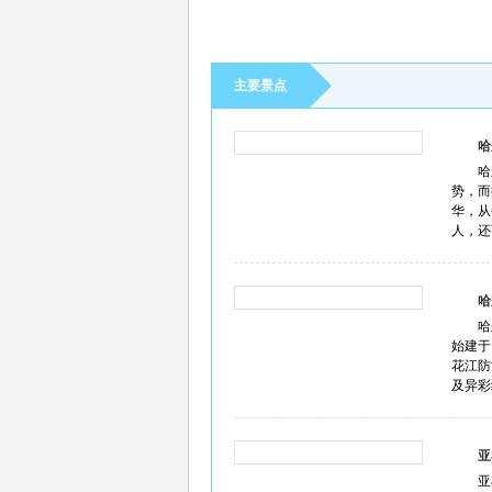
主要景点
哈
哈
势，而
华，从
人，还
哈
哈
始建于
花江防
及异彩
亚
亚