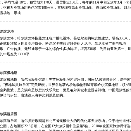
4℃，平均气温-10℃，积雪期为170天，滑雪期近150天，每年的11月中旬至次年3
SS，亚布力滑雪场距哈尔滨市198公里，雪场现有高山滑雪场地、自由式滑雪场地、
雪场地，形成..
尔滨龙塔
尔滨龙塔：哈尔滨龙塔指黑龙江省广播电视塔。是哈尔滨的标志性建筑。塔高336米，亚
正式批准加入世界高塔协会。哈尔滨冬季旅游好去处之龙塔。黑龙江省广播电视塔―
乐、广告传播、无线通讯于一体的综合性多功能塔，塔高336米，为目前亚洲第一、世界
中塔座为13000平..
尔滨极地馆
尔滨极地馆：哈尔滨极地馆是世界首座极地演艺游乐园，国家4A级旅游景区，是中
。“极地鲸灵炫乐团”完美钜献，世界各地著名极地动物明星齐聚哈尔滨极地馆，领衔
企鹅曼波，是充满奇思妙想的快乐天使，更是哈尔滨城市旅游吉祥物。中国最搞怪的
伊诺与伊娃、魔法达人海狮比利以及他的..
尔滨游乐园
尔滨游乐园：哈尔滨游乐园是东北三省规模最大的现代化露天游乐场，位于地处道外区
公园，占地面积22.8公顷，在全国12大游乐园中位居第5位。2010年被国家旅游局评