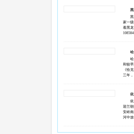
黑
黑
家一级
着黑龙
108
哈
哈
和较早
《恰克
三年，
依
依
迎兰朝
安岭南
河中放