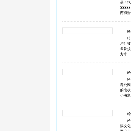
是-4
SSS
两项滑
哈
哈
塔）被
餐饮娱
方米，其
哈
哈
题公园
的南极
小海象
哈
哈
滨文化