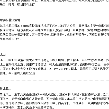
单位和文明行业示范窗口单位，被黑龙江省评定为甲级公园。哈尔滨游乐园是具有北
乐园、喷泉。药材园有上百..
尔滨松花江湿地
尔滨松花江湿地：哈尔滨松花江湿地总面积约1080平方公里，天然湿地主要包括松
蚁河湿地等。哈尔滨松花江湿地大面积的天然沼泽湿地，景观多样，湿地生物多样性
及鸟类等生物资源丰富，其中高等植物112科481种，鱼类有7科37种，两栖类有4科6
有35科121种，..
儿山
儿山：帽儿山坐落在黑龙江省南部尚志市帽儿山镇，位于帽儿山火车站北5公里处，距离
儿山在阿什河上游，属张广才岭西坡，帽儿山最高海拔805米，面积10平方公里，由
。原为东北林业大学下设的实验林场。2011年-2014年，帽儿山风景区正式进入风
胜地。今天的帽儿山以登山..
常龙凤山
常龙凤山：五常龙凤山是国家AAA级风景区，国家水利风景区和国家森林公园，位
面依水，处于长白山张广才岭余脉，西与保山接壤，东以牤牛河为界与小山子镇隔河
部、北部为平原区，南部西部为丘陵和山区，西高东低，南北狭长。全乡由南到北约2
向河床倾斜。五常龙凤山乡内主要河流有..