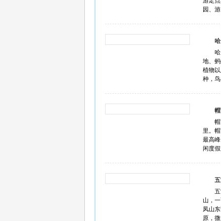
游定点
园、游
哈
哈
地、蚂
植物以
种，鸟类
帽
帽
里。帽
最高峰
闲度假
五
五
山，一
凤山东
原，微