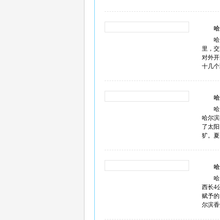
哈
哈
里，交
对外开
十几个
哈
哈
哈尔滨
了太阳
犷。夏
哈
哈
西长4
赋予的
尔滨香