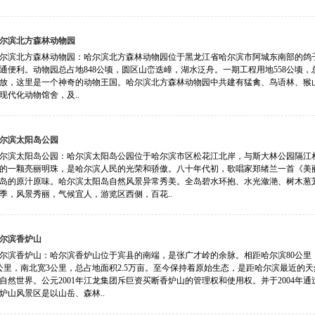
尔滨北方森林动物园
尔滨北方森林动物园：哈尔滨北方森林动物园位于黑龙江省哈尔滨市阿城东南部的鸽子洞
通便利。动物园总占地848公顷，圆区山峦迭嶂，湖水泛舟。一期工程用地558公顷，总投
放，这里是一个神奇的动物王国。哈尔滨北方森林动物园中共建有猛禽、鸟语林、猴
现代化动物馆舍，及..
尔滨太阳岛公园
尔滨太阳岛公园：哈尔滨太阳岛公园位于哈尔滨市区松花江北岸，与斯大林公园隔江
的一颗亮丽明珠，是哈尔滨人民的光荣和骄傲。八十年代初，歌唱家郑绪兰一首《美
岛的原汁原味。哈尔滨太阳岛自然风景异常秀美。全岛碧水环抱、水光潋滟、树木葱
季，风景秀丽，气候宜人，游览区西侧，百花..
尔滨香炉山
尔滨香炉山：哈尔滨香炉山位于宾县的南端，是张广才岭的余脉。相距哈尔滨80公里
公里，南北宽3公里，总占地面积2.5万亩。至今保持着原始生态，是距哈尔滨最近的
自然世界。公元2001年江龙集团斥巨资买断香炉山的管理权和使用权。并于2004年
炉山风景区是以山岳、森林..