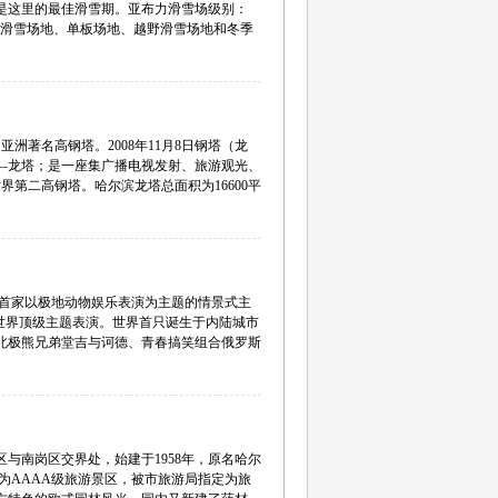
月下旬是这里的最佳滑雪期。亚布力滑雪场级别：
跳台滑雪场地、单板场地、越野滑雪场地和冬季
洲著名高钢塔。2008年11月8日钢塔（龙
―龙塔；是一座集广播电视发射、旅游观光、
第二高钢塔。哈尔滨龙塔总面积为16600平
国首家以极地动物娱乐表演为主题的情景式主
世界顶级主题表演。世界首只诞生于内陆城市
北极熊兄弟堂吉与诃德、青春搞笑组合俄罗斯
与南岗区交界处，始建于1958年，原名哈尔
选为AAAA级旅游景区，被市旅游局指定为旅