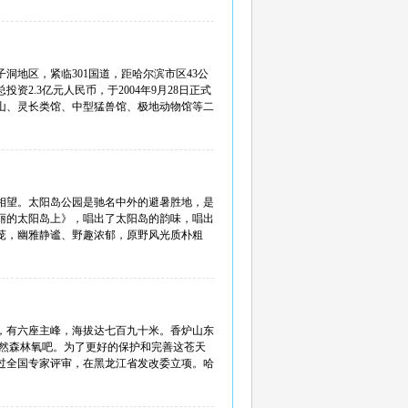
地区，紧临301国道，距哈尔滨市区43公
资2.3亿元人民币，于2004年9月28日正式
山、灵长类馆、中型猛兽馆、极地动物馆等二
相望。太阳岛公园是驰名中外的避暑胜地，是
丽的太阳岛上》，唱出了太阳岛的韵味，唱出
茏，幽雅静谧、野趣浓郁，原野风光质朴粗
，有六座主峰，海拔达七百九十米。香炉山东
天然森林氧吧。为了更好的保护和完善这苍天
通过全国专家评审，在黑龙江省发改委立项。哈