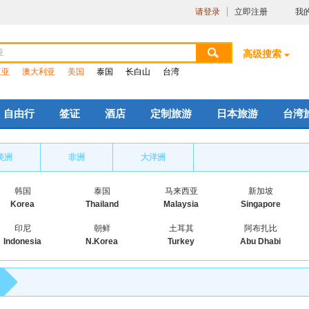
请登录
立即注册
我
高级搜索
三亚
澳大利亚
美国
泰国
长白山
台湾
自由行
签证
酒店
定制旅游
日本旅游
台湾
美洲
非洲
大洋洲
韩国
泰国
马来西亚
新加坡
Korea
Thailand
Malaysia
Singapore
印尼
朝鲜
土耳其
阿布扎比
Indonesia
N.Korea
Turkey
Abu Dhabi