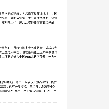
欧洲巴洛克式建筑，为原俄罗斯商场旧址，为国
术品为一体的省级综合类公益性博物馆，承担
、陈列等工作。黑龙江省博物馆有各类藏品
十五年），是哈尔滨市十七座教堂中规模较大
东正教传入中国，也就是清雍正五年中俄签订
教土便开始进入中国的东北边区传教。一九○
河景区腹地，是由山间泉水汇聚而成的，横贯
程漂流，也可分段漂流。巴兰河，发源于小兴
流和12公里的巴兰河源头漂流。[5]在巴兰