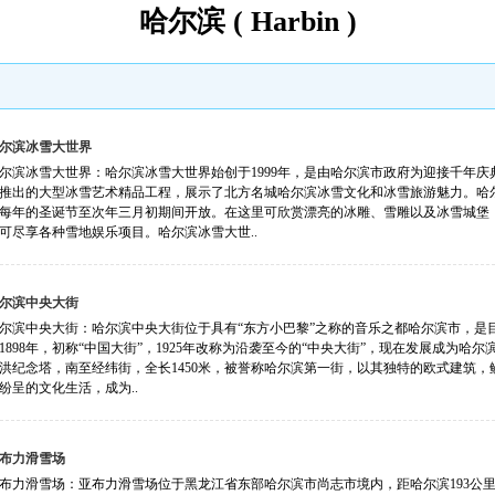
哈尔滨 ( Harbin )
尔滨冰雪大世界
尔滨冰雪大世界：哈尔滨冰雪大世界始创于1999年，是由哈尔滨市政府为迎接千年
推出的大型冰雪艺术精品工程，展示了北方名城哈尔滨冰雪文化和冰雪旅游魅力。哈
每年的圣诞节至次年三月初期间开放。在这里可欣赏漂亮的冰雕、雪雕以及冰雪城堡
可尽享各种雪地娱乐项目。哈尔滨冰雪大世..
尔滨中央大街
尔滨中央大街：哈尔滨中央大街位于具有“东方小巴黎”之称的音乐之都哈尔滨市，是
1898年，初称“中国大街”，1925年改称为沿袭至今的“中央大街”，现在发展成为
洪纪念塔，南至经纬街，全长1450米，被誉称哈尔滨第一街，以其独特的欧式建筑
纷呈的文化生活，成为..
布力滑雪场
布力滑雪场：亚布力滑雪场位于黑龙江省东部哈尔滨市尚志市境内，距哈尔滨193公里