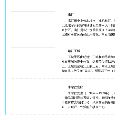
漓江
漓江历史上曾名桂水，或称桂江、
以流域孕育的独特绝世而又秀甲天下的
名胜区。漓江属珠江水系的桂江上游河
域拥有丰富的自然山水景观。早在南宋时
靖江王城
王城景区由明靖江王城和独秀峰组
立在王城的正中位置。远顺帝妥懽帖睦
王。王城就是靖江王的王府。靖江王城
跸在此，故又称“皇城”。明洪武三年（137
李宗仁官邸
李宗仁先生（1891年～1969
中华民国时期桂系势力领袖。1965
于桂林市文明路16号，风景秀丽的杉
东，以威严、气派的主楼为中心..