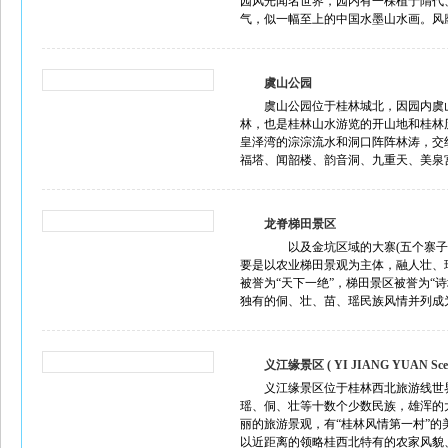
园风光闻名世界，园内有一棵植于隋代
气，似一幅至上的中国水墨山水画。风靡
虞山公园
虞山公园位于桂林城北，因园内虞
林，也是桂林山水游览的开山地和桂林
皇泽湾的淙淙流水和洞口阵阵林涛，交
福塔、闻韶楼、韵音洞、九重天、美泉宫
龙脊梯田景区
以及金坑区域的大寨(五个寨子)
要是以农业梯田景观为主体，融人壮、
被誉为“天下一绝”，梯田景区被誉为
独有的侗、壮、苗、瑶民族风情并列成为
义江缘景区 ( YI JIANG YUAN Sceni
义江缘景区位于桂林西北旅游线世
瑶、侗、壮等十数个少数民族，雄浑的
丽的旅游景观，有“桂林风情第一村”
以近距离的领略桂西北特有的农家风貌、