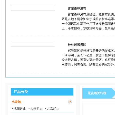
古东森林瀑布
古东森林瀑布景区位于桂林市灵川
区是以地下涌泉汇集形成的多极串连瀑
一个因钙活化沉积作用可逐渐长高而改
上，瀑水如布，水纹清晰可鉴，呈白色透
桂林冠岩景区
冠岩景区是桂林市新开辟的游览区
下河溶洞，全长12公里，发源于桂林东
经大圩古镇，可直达冠岩景区。也可乘
水传情，洞奇石美。除有美妙的冠岩外.
产品分类
景点相关行程
出发地
• 沈阳起止
• 大连起止
• 北京起止