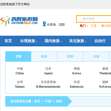
沈阳青旅旗下官方网站
出发地：沈阳
热门：
三亚
澳大利
首页
出境旅游
国内旅游
东北旅游
自由行
亚洲
欧洲
美洲
非洲
中国
日本
韩国
泰国
China
Japan
Korea
Thailan
台湾
北马里亚纳
印尼
朝鲜
Taiwan
N.MarianaIslands
Indonesia
N.Korea
您当前所在位置：
首页
>>
中国
>>
桂林