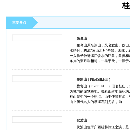
桂林
主要景点
象鼻山
象鼻山原名漓山，又名宜山、仪山
水皓月，构成“象山水月”奇景。因此
一头鼻子伸进漓江饮水的巨象，象鼻和
东岸的穿月岩相对，一挂于天，一浮于水
叠彩山 ( PiledSilkHill )
叠彩山（PiledSilkHill
为城内的游览胜地。叠彩山占地面积约
林山景中的一个热点。山中佳景甚多，
山上历代名人的摩崖石刻尤多，为..
伏波山
伏波山位于广西桂林漓江之滨，是