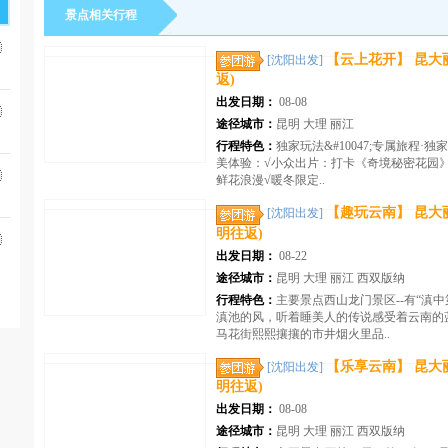
景点相关行程
【云上花开】 昆大丽
[沈阳出发]
返)
出发日期：
08-08
途径城市：
昆明 大理 丽江
行程特色：
独家玩法&#10047;专属旅程·
美体验：√小众出片：打卡《奇境秘密花园
鲜花浪漫√暖冬限定..
【趣玩云南】 昆大丽
[沈阳出发]
明往返)
出发日期：
08-22
途径城市：
昆明 大理 丽江 西双版纳
行程特色：
主要景点西山龙门景区--有“滇
滇池的风，听着睡美人的传说感受着云南的蓝
马花街熙熙攘攘的市井烟火里品..
【乐享云南】 昆大丽
[沈阳出发]
明往返)
出发日期：
08-08
途径城市：
昆明 大理 丽江 西双版纳