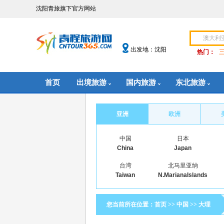
沈阳青旅旗下官方网站
出发地：沈阳
热门：
首页
出境旅游
国内旅游
东北旅游
亚洲
欧洲
中国
日本
China
Japan
台湾
北马里亚纳
Taiwan
N.MarianaIslands
您当前所在位置：
首页
>>
中国
>>
大理