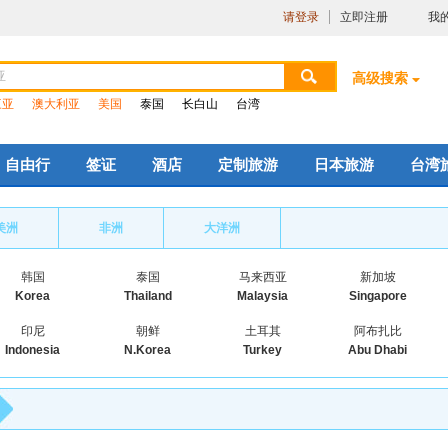
请登录
立即注册
我
高级搜索
三亚
澳大利亚
美国
泰国
长白山
台湾
自由行
签证
酒店
定制旅游
日本旅游
台湾
美洲
非洲
大洋洲
韩国
泰国
马来西亚
新加坡
Korea
Thailand
Malaysia
Singapore
印尼
朝鲜
土耳其
阿布扎比
Indonesia
N.Korea
Turkey
Abu Dhabi