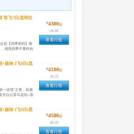
 双飞7日(昆明往
4380
¥
起
08-08
独家企划【四季密码】唯
》，感受四季不重样的
+版纳 2飞9日(昆
4180
¥
起
08-22
中第一佳境”之誉，吹着
天白云茶马花街--茶
+版纳 2飞9日(昆
4580
¥
起
08-08