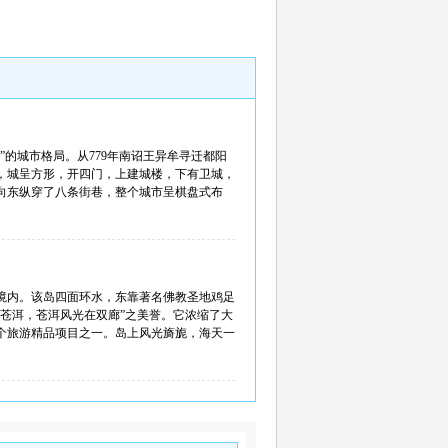
的城市格局。从779年南诏王异牟寻迁都阳
的，城呈方形，开四门，上建城楼，下有卫城，
向东纵穿了八条街巷，整个城市呈棋盘式布
境内。该岛四面环水，东靠著名佛教圣地鸡足
苍洱，苍洱风光在双廊”之美誉。它浓缩了大
个旅游精品项目之一。岛上风光旖旎，海天一