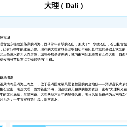
大理 ( Dali )
理古城
理古城东临碧波荡漾的洱海，西倚常年青翠的苍山，形成了“一水绕苍山，苍山抱古城”
，已有1200年的建造历史。现存的大理古城是以明朝初年在阳苴咩城的基础上恢复
北三条溪水作为天然屏障，城墙外层是砖砌的；城内由南到北横贯着五条大街，自西
观云南省首批重点文物保护的“世祖..
诏风情岛
诏风情岛是洱海三岛之一，位于苍洱国家级风景名胜区的黄金地段——洱源县双廊乡
接石宝山，南连大理，西对苍山洱海，因占据得天独厚的旅游资源，素有“大理风光在
年的文化底蕴，尽显南诏、大理两朝六百年的皇都风采。南诏风情岛被列为云南省25
月无边；千年古榕枝繁叶茂，幽穴古洞..