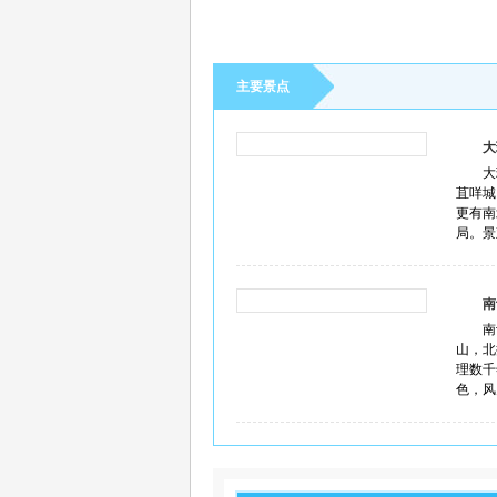
主要景点
大
大
苴咩城
更有南
局。景
南
南
山，北
理数千
色，风