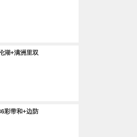
伦湖+满洲里双
86彩带和+边防