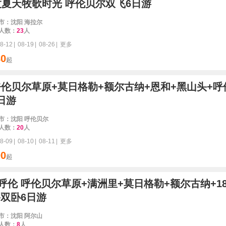
度夏天牧歌时光 呼伦贝尔双飞6日游
市：沈阳 海拉尔
人数：
23
人
8-12
|
08-19
|
08-26
|
更多
80
起
呼伦贝尔草原+莫日格勒+额尔古纳+恩和+黑山头+呼
日游
市：沈阳 呼伦贝尔
人数：
20
人
8-09
|
08-10
|
08-11
|
更多
00
起
呼伦 呼伦贝尔草原+满洲里+莫日格勒+额尔古纳+1
双卧6日游
市：沈阳 阿尔山
人数：
8
人