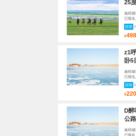
25
途经城
已报名
团期
0
49
¥
z1
卧5
途经城
已报名
团期
0
22
¥
D醉
公路
途经城
已报名