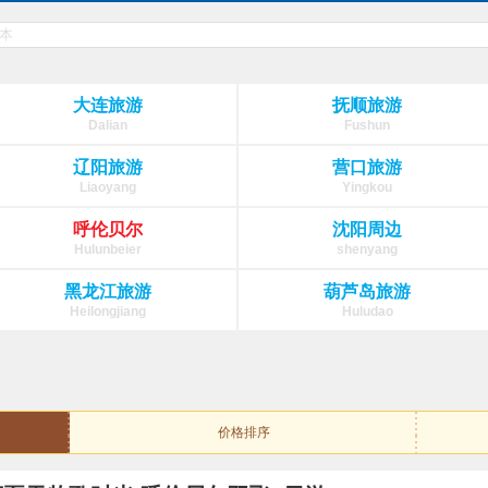
大连旅游
抚顺旅游
Dalian
Fushun
辽阳旅游
营口旅游
Liaoyang
Yingkou
呼伦贝尔
沈阳周边
Hulunbeier
shenyang
黑龙江旅游
葫芦岛旅游
Heilongjiang
Huludao
价格排序