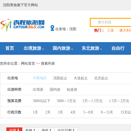
沈阳青旅旗下官方网站
出发地：沈阳
热门：
三亚
澳大利
首页
出境旅游
国内旅游
东北旅游
自由行
您所在位置：
网站首页
>> 搜索列表
出发地
不限地区
沈阳起止
大连起止
北京起止
出游种类
出境游
国内游
短途游
预算花费
5000元以下
5000～1万元
1万～1.5万元
1.5万～2万元
行程天数
1天
2天
3天
4天
5～8天
8～15天
15天
销量
价格
评价
出行日期