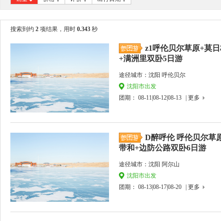
搜索到约
2
项结果，用时
0.343
秒
z1呼伦贝尔草原+莫
+满洲里双卧5日游
途径城市：沈阳 呼伦贝尔
沈阳市出发
团期： 08-11|08-12|08-13
| 更多
D醉呼伦 呼伦贝尔草原
带和+边防公路双卧6日游
途径城市：沈阳 阿尔山
沈阳市出发
团期： 08-13|08-17|08-20
| 更多