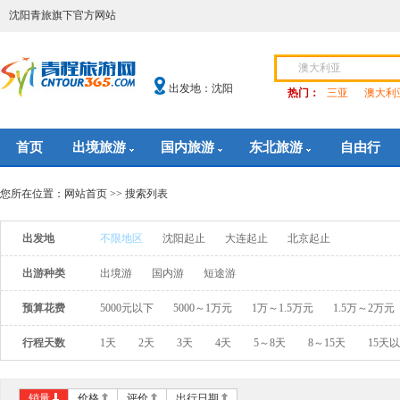
沈阳青旅旗下官方网站
出发地：沈阳
热门：
三亚
澳大利
首页
出境旅游
国内旅游
东北旅游
自由行
您所在位置：
网站首页
>> 搜索列表
出发地
不限地区
沈阳起止
大连起止
北京起止
出游种类
出境游
国内游
短途游
预算花费
5000元以下
5000～1万元
1万～1.5万元
1.5万～2万元
行程天数
1天
2天
3天
4天
5～8天
8～15天
15天
销量
价格
评价
出行日期