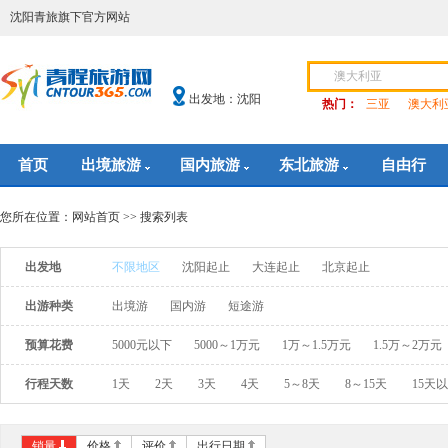
沈阳青旅旗下官方网站
出发地：沈阳
热门：
三亚
澳大利
首页
出境旅游
国内旅游
东北旅游
自由行
您所在位置：
网站首页
>> 搜索列表
出发地
不限地区
沈阳起止
大连起止
北京起止
出游种类
出境游
国内游
短途游
预算花费
5000元以下
5000～1万元
1万～1.5万元
1.5万～2万元
行程天数
1天
2天
3天
4天
5～8天
8～15天
15天
销量
价格
评价
出行日期