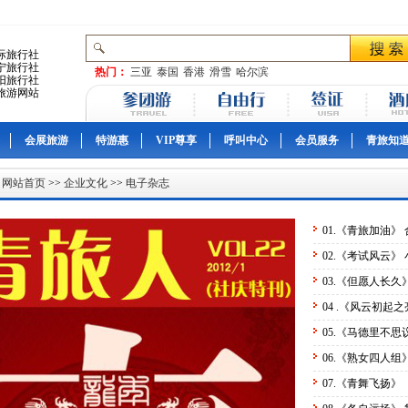
际旅行社
宁旅行社
热门：
三亚
泰国
香港
滑雪
哈尔滨
阳旅行社
旅游网站
会展旅游
特游惠
VIP尊享
呼叫中心
会员服务
青旅知
：
网站首页
>>
企业文化
>>
电子杂志
01.《青旅加油》
02.《考试风云》
03.《但愿人长久
04 .《风云初起
05.《马德里不思
06.《熟女四人组
07.《青舞飞扬》