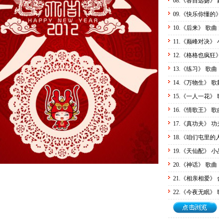
08.《各自远扬》
09.《快乐你懂的
10.《后来》 歌
11.《巅峰对决》
12.《格格也疯狂
13.《练习》 歌曲
14.《万物生》 
15.《一人一花》
16.《情歌王》 
17.《真功夫》 
18.《咱们屯里的
19.《天仙配》 
20.《神话》 歌曲
21.《相亲相爱》
22.《今夜无眠》