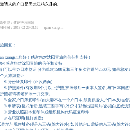
邀请人的户口是黑龙江鸡东县的.
题类型：签证护照问题
时间：2013-02-26 08:19
quan xiangshi
旅回复：
uan xiangshi您好！感谢您对沈阳青旅的信任和支持！
好!感谢您对沈阳青旅的信任和支持!
们可以带办日本签证 分为单次1500元和三年多次往返的2500元
个人旅游签证
. ※身份证复印件 (正反两面)
. ※护照原件(有效期6个月以上护照,护照最后一页本人签名,与“日本国签证
护照者请将老护照一并交来。
. ※全家户口簿复印件(如夫妻不在一个户口本,须提供爱人户口本及结婚
. ※申请表(格式附后,黑笔工整手写),2张2寸彩色出国照片(必须白底或浅
. ※营业执照副本复印件或组织机构代码证复印件
. ※在职证明(机打盖章)
工作地与现住址必须是东三省(除大连外),如其他户口需提供东三省(除大连