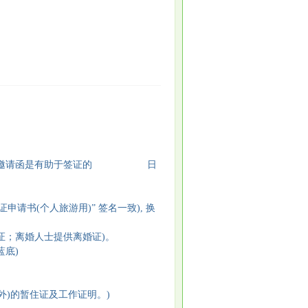
 如果您发邀请函是有助于签证的 日
申请书(个人旅游用)” 签名一致), 换
证；离婚人士提供离婚证)。
蓝底)
外)的暂住证及工作证明。)