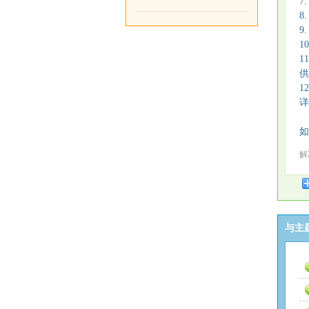
7
8
9
1
1
供
1
详
如
解决
与主