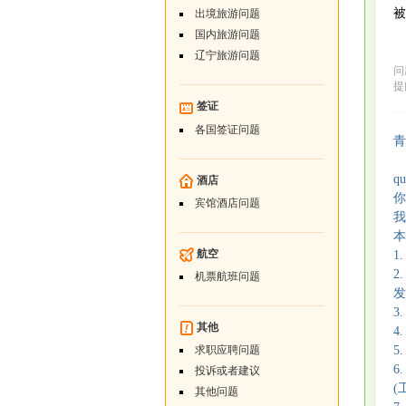
被
出境旅游问题
国内旅游问题
辽宁旅游问题
问
提问
签证
各国签证问题
青
q
酒店
你
宾馆酒店问题
我
本
航空
1
2
机票航班问题
发
3
其他
4
5
求职应聘问题
6
投诉或者建议
(
其他问题