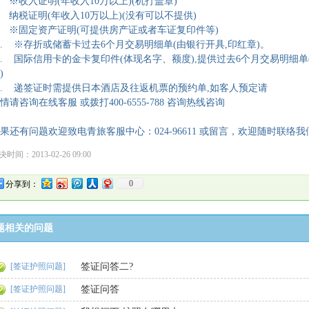
. ※收入证明(年收入10万以上)(机打盖章)
. 纳税证明(年收入10万以上)(没有可以不提供)
. ※固定资产证明(可提供房产证或者车证复印件等)
0. ※存折或储蓄卡过去6个月交易明细单(由银行开具,印红章)。
1. 国际信用卡的金卡复印件(体现名字、额度),提供过去6个月交易明细单
)
2. 递签证时需提供日本酒店及往返机票的预约单,如客人预定请
情请咨询在线客服 或拨打400-6555-788 咨询热线咨询
果还有问题欢迎致电青旅客服中心：024-96611 或留言，欢迎随时联络我
时间：2013-02-26 09:00
0
分享到：
题相关的问题
[签证护照问题]
签证问答二?
[签证护照问题]
签证问答