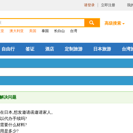
请登录
立即注册
我
高级搜索
三亚
澳大利亚
美国
泰国
长白山
台湾
自由行
签证
酒店
定制旅游
日本旅游
台湾
解决问题
在日本,想发邀请函邀请家人。
以代办手续吗?
需要什么材料?
用是多少?