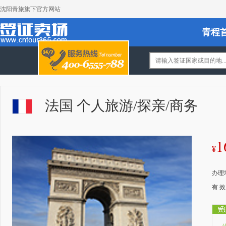
沈阳青旅旗下官方网站
青程
法国 个人旅游/探亲/商务
1
¥
办理
有 效