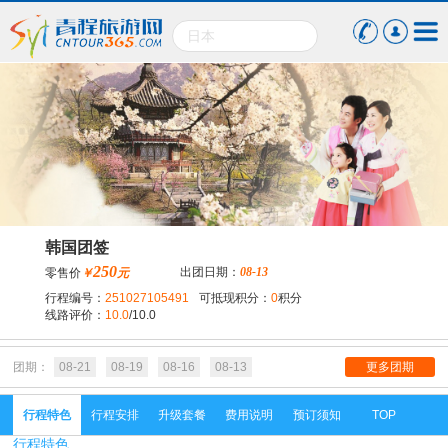
韩国团签
250
出团日期：
08-13
零售价
￥
元
行程编号：
251027105491
可抵现积分：
0
积分
线路评价：
10.0
/10.0
团期：
08-21
08-19
08-16
08-13
更多团期
行程特色
行程安排
升级套餐
费用说明
预订须知
TOP
行程特色