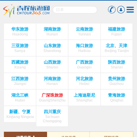
华东旅游
湖南旅游
云南旅游
福建旅游
Huadong
Hunan
Yunnan
Fujian
三亚旅游
山东旅游
海口旅游
北京、天津
Sanya
Shandong
Haikou
Beijing Tianjin
西藏旅游
山西旅游
广西旅游
陕西旅游
Xizang
Shanxi
Guangxi
Shanxi
江西旅游
河南旅游
河北旅游
贵州旅游
Jiangxi
Henan
Hebei
Guizhou
湖北三峡
广深珠旅游
上海迪斯尼
青海旅游
Hubei
GuangShenZhu
Shanghai
Qinghai
新疆、宁夏
四川重庆
Xinjiang Ningxia
Sichuan
Chongqing