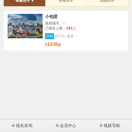
销量排序
价格排序
团期排序
小包团
途经城市：--
已报名人数：
183
人
团期
08-15
|
更多
1339
¥
起
报名咨询
会员中心
线路导航