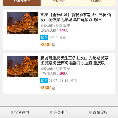
销量排序
价格排序
团期排序
重庆 【渝乐山城】 探秘渝东南 天生三桥 仙
女山 阿依河 九黎城 乌江画廊 双飞6日
途经城市：沈阳 重庆
已报名人数：
228
人
团期
08-07
|
更多
3180
¥
起
新 好玩重庆 天生三桥 仙女山 九黎城 芙蓉
江 芙蓉洞 渣滓洞 磁器口 洪崖洞 重庆双飞6
日
途经城市：沈阳 重庆
已报名人数：
108
人
团期
08-07
|
08-16
|
更多
2380
¥
起
报名咨询
会员中心
线路导航