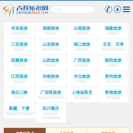
华东旅游
湖南旅游
云南旅游
福建旅游
Huadong
Hunan
Yunnan
Fujian
三亚旅游
山东旅游
海口旅游
北京、天津
Sanya
Shandong
Haikou
Beijing Tianjin
西藏旅游
山西旅游
广西旅游
陕西旅游
Xizang
Shanxi
Guangxi
Shanxi
江西旅游
河南旅游
河北旅游
贵州旅游
Jiangxi
Henan
Hebei
Guizhou
湖北三峡
广深珠旅游
上海迪斯尼
青海旅游
Hubei
GuangShenZhu
Shanghai
Qinghai
新疆、宁夏
四川重庆
Xinjiang Ningxia
Sichuan
Chongqing