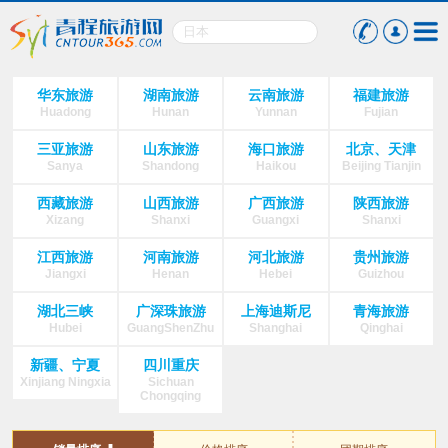
华东旅游
湖南旅游
云南旅游
福建旅游
Huadong
Hunan
Yunnan
Fujian
三亚旅游
山东旅游
海口旅游
北京、天津
Sanya
Shandong
Haikou
Beijing Tianjin
西藏旅游
山西旅游
广西旅游
陕西旅游
Xizang
Shanxi
Guangxi
Shanxi
江西旅游
河南旅游
河北旅游
贵州旅游
Jiangxi
Henan
Hebei
Guizhou
湖北三峡
广深珠旅游
上海迪斯尼
青海旅游
Hubei
GuangShenZhu
Shanghai
Qinghai
新疆、宁夏
四川重庆
Xinjiang Ningxia
Sichuan
Chongqing