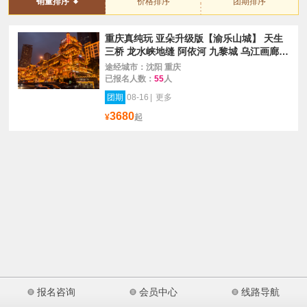
销量排序
价格排序
团期排序
重庆真纯玩 亚朵升级版【渝乐山城】 天生
三桥 龙水峡地缝 阿依河 九黎城 乌江画廊
双飞6日
途经城市：沈阳 重庆
已报名人数：
55
人
团期
08-16
|
更多
3680
¥
起
报名咨询
会员中心
线路导航